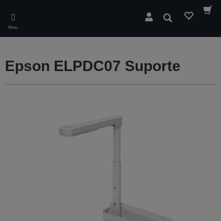
Skip
to
Pesquisar
main
Menu
content
Epson ELPDC07 Suporte