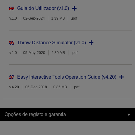
Guia do Utilizador (v1.0)
v.1.0
02-Sep-2024
1.39 MB
.pdf
Throw Distance Simulator (v1.0)
v.1.0
05-May-2020
2.39 MB
.pdf
Easy Interactive Tools Operation Guide (v4.20)
v.4.20
06-Dec-2018
0.85 MB
.pdf
Opções de registo e garantia