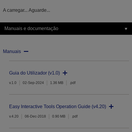
A carregar... Aguarde...
Manuais e documentação
Manuais
Guia do Utilizador (v1.0)
v.1.0
02-Sep-2024
1.36 MB
.pdf
Easy Interactive Tools Operation Guide (v4.20)
v.4.20
06-Dec-2018
0.90 MB
.pdf