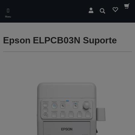
Skip
to
Pesquisar
main
Menu
content
Epson ELPCB03N Suporte