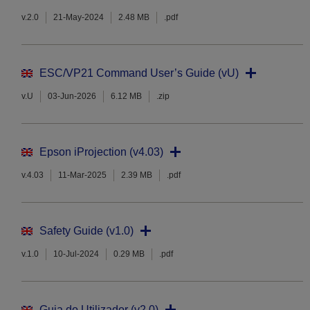
v.2.0
21-May-2024
2.48 MB
.pdf
ESC/VP21 Command User’s Guide (vU)
v.U
03-Jun-2026
6.12 MB
.zip
Epson iProjection (v4.03)
v.4.03
11-Mar-2025
2.39 MB
.pdf
Safety Guide (v1.0)
v.1.0
10-Jul-2024
0.29 MB
.pdf
Guia do Utilizador (v2.0)