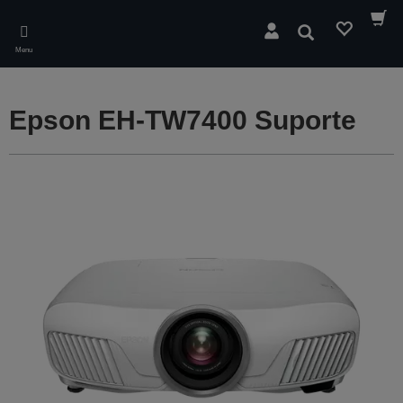
Skip
to
Pesquisar
main
Menu
content
Epson EH-TW7400 Suporte