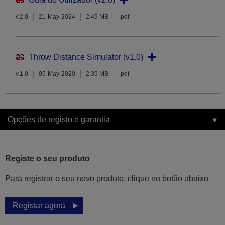
v.2.0
21-May-2024
2.49 MB
.pdf
Throw Distance Simulator (v1.0)
v.1.0
05-May-2020
2.39 MB
.pdf
Opções de registo e garantia
Registe o seu produto
Para registrar o seu novo produto, clique no botão abaixo
Registar agora