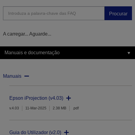
Procurar
A carregar... Aguarde...
Manuais e documentação
Manuais
Epson iProjection (v4.03)
v.4.03
11-Mar-2025
2.38 MB
.pdf
Guia do Utilizador (v2.0)