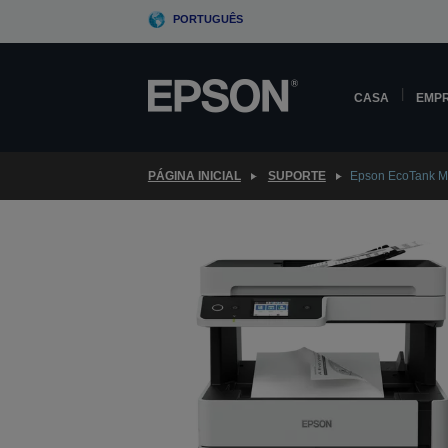
Skip
PORTUGUÊS
to
main
content
CASA
EMP
PÁGINA INICIAL
SUPORTE
Epson EcoTank 