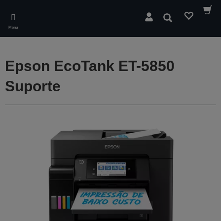
Skip
to
Pesquisar
main
Menu
content
Epson EcoTank ET-5850
Suporte