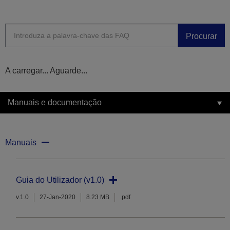
Procurar
A carregar... Aguarde...
Manuais e documentação
Manuais
Guia do Utilizador (v1.0)
v.1.0
27-Jan-2020
8.23 MB
.pdf