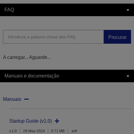
FAQ
Procurar
A carregar... Aguarde...
Manuais e documentação
Manuais
Startup Guide (v1.0)
v.1.0
29-May-2024
0.71 MB
.pdf