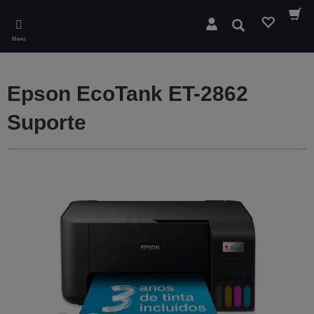
Skip
to
Pesquisar
main
Menu
content
Epson EcoTank ET-2862
Suporte