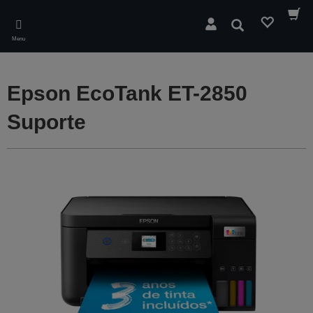
Skip
to
Pesquisar
main
Menu
content
Epson EcoTank ET-2850
Suporte