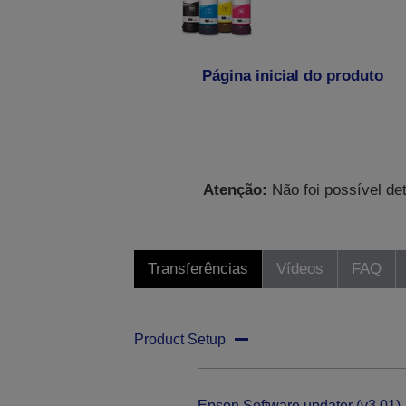
Página inicial do produto
Atenção:
Não foi possível de
Transferências
Vídeos
FAQ
Product Setup
Epson Software updater (v3.01)