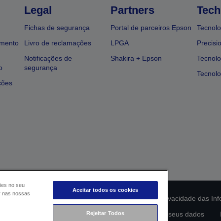
Legal
Partners
Tech
Fichas de segurança
Portal de parceiros Epson
Tecnolo
amento
Livro de reclamações
LPGA
Precisi
Notificações de
Shakira + Epson
Tecnolo
o
segurança
Tecnolo
ções
ies no seu
Aceitar todos os cookies
ar nas nossas
ção da conformidade do produto
Declaração de Privacidade das In
Rejeitar Todos
lamento de Dados da UE
Contacte-nos sobre os seus dados