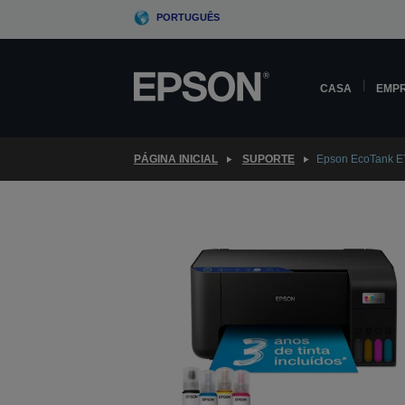
Skip
PORTUGUÊS
to
main
content
CASA
EMP
PÁGINA INICIAL
SUPORTE
Epson EcoTank E