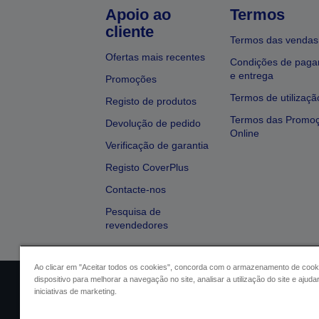
Apoio ao
Termos
cliente
Termos das vendas
Ofertas mais recentes
Condições de pag
e entrega
Promoções
Termos de utilizaçã
Registo de produtos
Termos das Promo
Devolução de pedido
Online
Verificação de garantia
Registo CoverPlus
Contacte-nos
Pesquisa de
revendedores
Ao clicar em "Aceitar todos os cookies", concorda com o armazenamento de cook
dispositivo para melhorar a navegação no site, analisar a utilização do site e ajud
Identificação do vendedor
Identifica
iniciativas de marketing.
Conformidade com o Regu