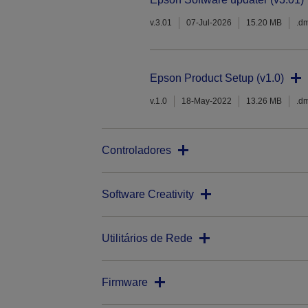
v.3.01
07-Jul-2026
15.20 MB
.d
Epson Product Setup (v1.0)
v.1.0
18-May-2022
13.26 MB
.d
Controladores
Software Creativity
Utilitários de Rede
Firmware