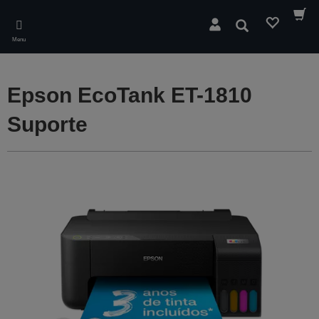
Skip
to
Pesquisar
main
Menu
content
Epson EcoTank ET-1810
Suporte