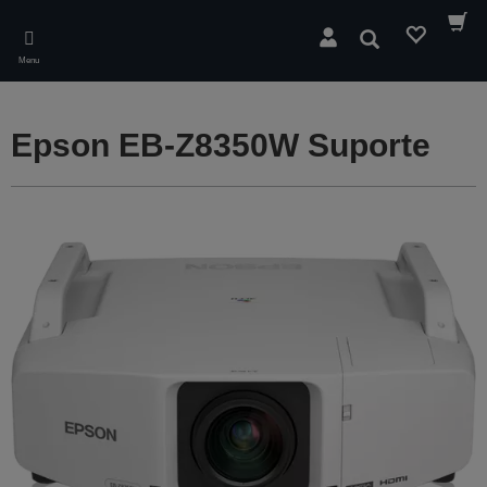
Skip
to
Pesquisar
main
Menu
content
Epson EB-Z8350W Suporte