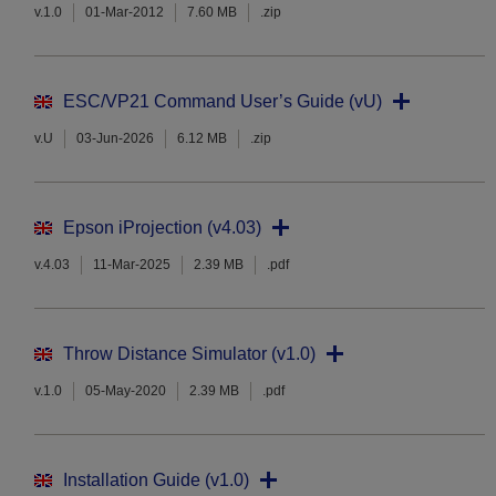
v.1.0
01-Mar-2012
7.60 MB
.zip
ESC/VP21 Command User’s Guide (vU)
v.U
03-Jun-2026
6.12 MB
.zip
Epson iProjection (v4.03)
v.4.03
11-Mar-2025
2.39 MB
.pdf
Throw Distance Simulator (v1.0)
v.1.0
05-May-2020
2.39 MB
.pdf
Installation Guide (v1.0)