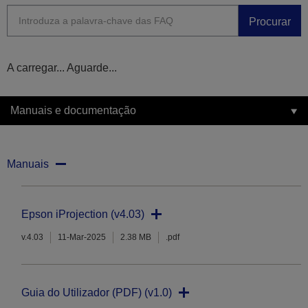
Procurar
A carregar... Aguarde...
Manuais e documentação
Manuais
Epson iProjection (v4.03)
v.4.03
11-Mar-2025
2.38 MB
.pdf
Guia do Utilizador (PDF) (v1.0)