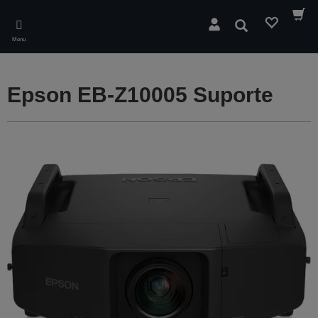
Skip
to
Pesquisar
main
Menu
content
Epson EB-Z10005 Suporte