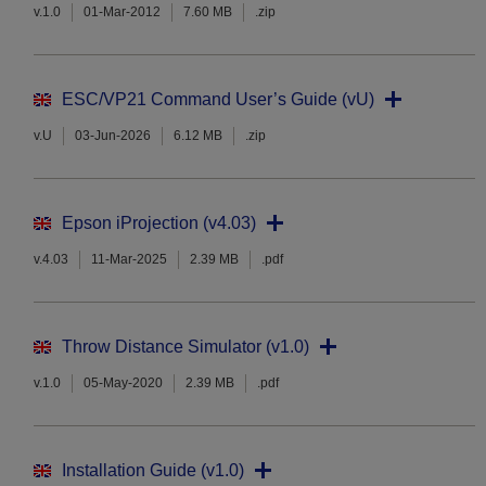
v.1.0
01-Mar-2012
7.60 MB
.zip
ESC/VP21 Command User’s Guide (vU)
v.U
03-Jun-2026
6.12 MB
.zip
Epson iProjection (v4.03)
v.4.03
11-Mar-2025
2.39 MB
.pdf
Throw Distance Simulator (v1.0)
v.1.0
05-May-2020
2.39 MB
.pdf
Installation Guide (v1.0)