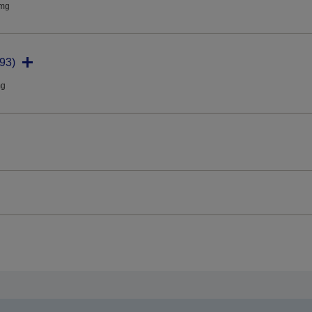
dmg
93)
mg