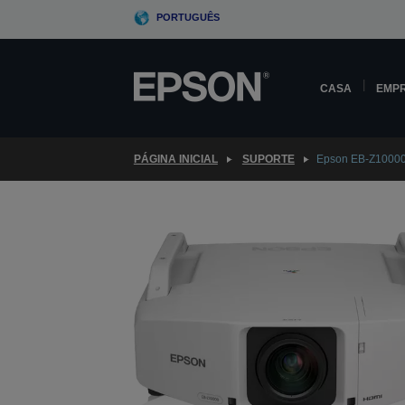
Skip
PORTUGUÊS
to
main
content
CASA
EMP
PÁGINA INICIAL
SUPORTE
Epson EB-Z1000