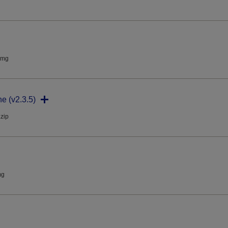
dmg
ne (v2.3.5)
.zip
mg