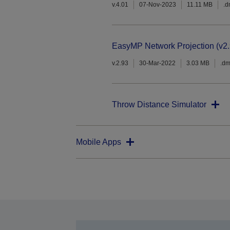
v.4.01
07-Nov-2023
11.11 MB
.
EasyMP Network Projection (v2.
v.2.93
30-Mar-2022
3.03 MB
.d
Throw Distance Simulator
Mobile Apps