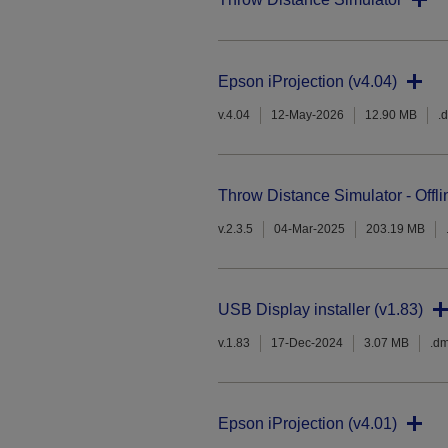
Epson iProjection (v4.04)
v.4.04
12-May-2026
12.90 MB
.
Throw Distance Simulator - Offli
v.2.3.5
04-Mar-2025
203.19 MB
USB Display installer (v1.83)
v.1.83
17-Dec-2024
3.07 MB
.d
Epson iProjection (v4.01)