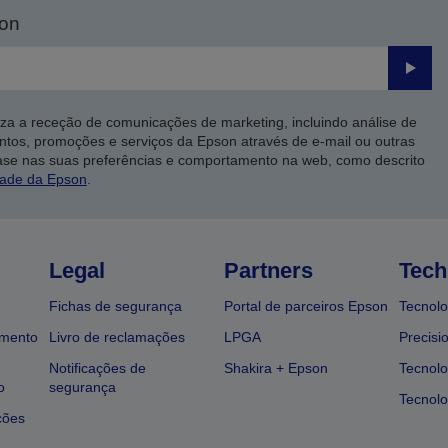
son
Enviar
iza a receção de comunicações de marketing, incluindo análise de
ntos, promoções e serviços da Epson através de e-mail ou outras
ase nas suas preferências e comportamento na web, como descrito
dade da Epson
.
Legal
Partners
Tech
Fichas de segurança
Portal de parceiros Epson
Tecnolo
amento
Livro de reclamações
LPGA
Precisi
Notificações de
Shakira + Epson
Tecnolo
o
segurança
Tecnolo
ções