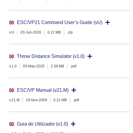
ESC/VP21 Command User’s Guide (vU)
v.U
03-Jun-2026
6.12 MB
.zip
Throw Distance Simulator (v1.0)
v.1.0
05-May-2020
2.39 MB
.pdf
ESC/VP Manual (v21.M)
v.21.M
19-Nov-2009
0.22 MB
.pdf
Guia do Utilizador (v1.0)