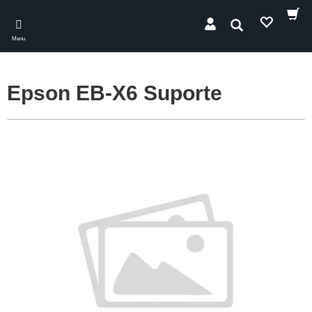
Skip
to
Pesquisar
main
Menu
content
Epson EB-X6 Suporte