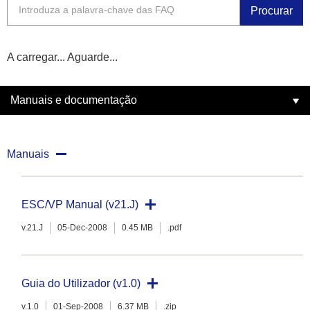
Procurar
A carregar... Aguarde...
Manuais e documentação
Manuais
ESC/VP Manual (v21.J)
v.21.J
05-Dec-2008
0.45 MB
.pdf
Guia do Utilizador (v1.0)
v.1.0
01-Sep-2008
6.37 MB
.zip