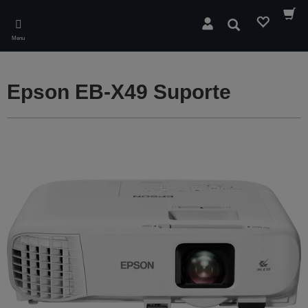
Skip
to
Pesquisar
main
Menu
content
Epson EB-X49 Suporte