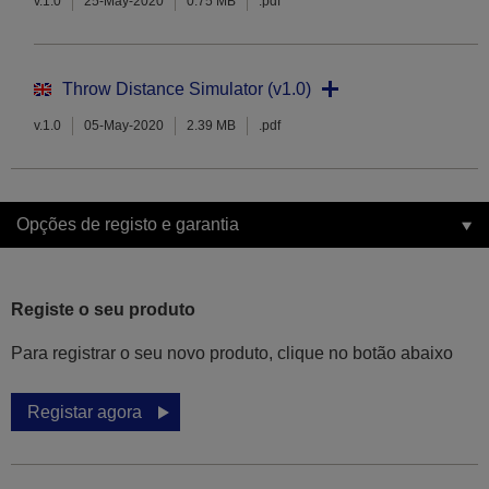
v.1.0
25-May-2020
0.75 MB
.pdf
Throw Distance Simulator (v1.0)
v.1.0
05-May-2020
2.39 MB
.pdf
Opções de registo e garantia
Registe o seu produto
Para registrar o seu novo produto, clique no botão abaixo
Registar agora