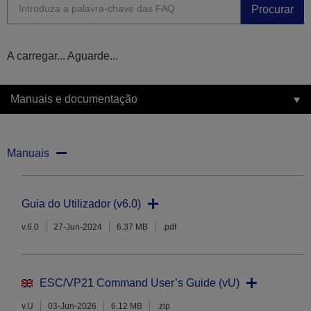
Procurar
A carregar... Aguarde...
Manuais e documentação
Manuais
Guia do Utilizador (v6.0)
v.6.0
27-Jun-2024
6.37 MB
.pdf
ESC/VP21 Command User’s Guide (vU)
v.U
03-Jun-2026
6.12 MB
.zip