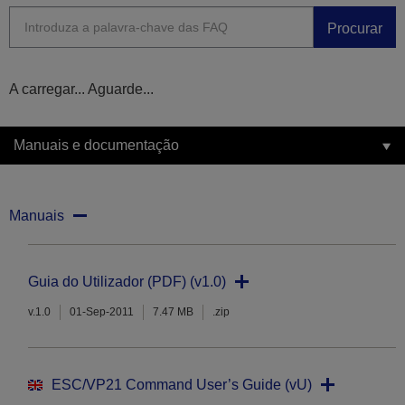
Procurar
A carregar... Aguarde...
Manuais e documentação
Manuais
Guia do Utilizador (PDF) (v1.0)
v.1.0
01-Sep-2011
7.47 MB
.zip
ESC/VP21 Command User’s Guide (vU)