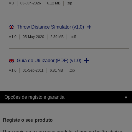
v.U
03-Jun-2026
6.12 MB
.zip
Throw Distance Simulator (v1.0)
v.1.0
05-May-2020
2.39 MB
.pdf
Guia do Utilizador (PDF) (v1.0)
v.1.0
01-Sep-2011
6.81 MB
.zip
Opções de registo e garantia
Registe o seu produto
Para registrar o seu novo produto, clique no botão abaixo