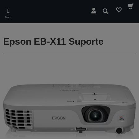
Skip
to
Pesquisar
main
Menu
content
Epson EB-X11 Suporte