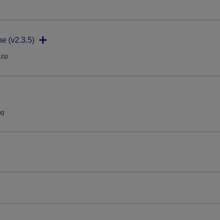
ne (v2.3.5)
.zip
mg