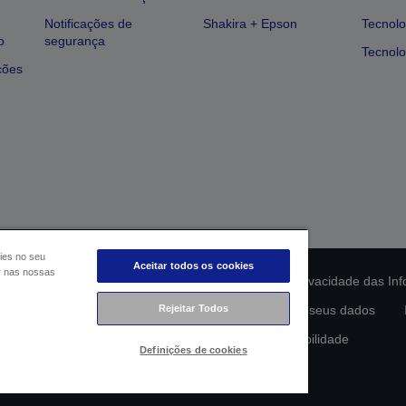
Notificações de
Shakira + Epson
Tecnolo
o
segurança
Tecnolo
ções
ies no seu
Aceitar todos os cookies
ar nas nossas
ção da conformidade do produto
Declaração de Privacidade das In
Rejeitar Todos
lamento de Dados da UE
Contacte-nos sobre os seus dados
Compromisso da Epson para com a acessibilidade
Definições de cookies
Copyright © 2026 Seiko Epson