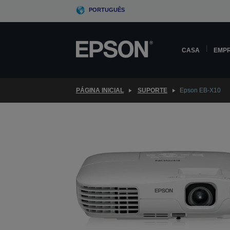
Skip
PORTUGUÊS
to
main
content
CASA
EMP
PÁGINA INICIAL
SUPORTE
Epson EB-X10