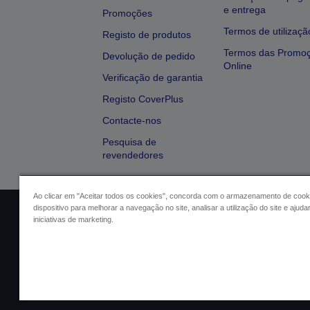
e entrega
Promoções
Termos de utilizaçã
Registo de produtos
Termos das Promo
Devolução de pedido
Online
Verificação de garantia
Registo CoverPlus
Contacte-nos
Pesquisa de
revendedores
Ao clicar em "Aceitar todos os cookies", concorda com o armazenamento de cook
dispositivo para melhorar a navegação no site, analisar a utilização do site e ajud
Identificação do vendedor
Identifica
iniciativas de marketing.
Conformidade com o Regu