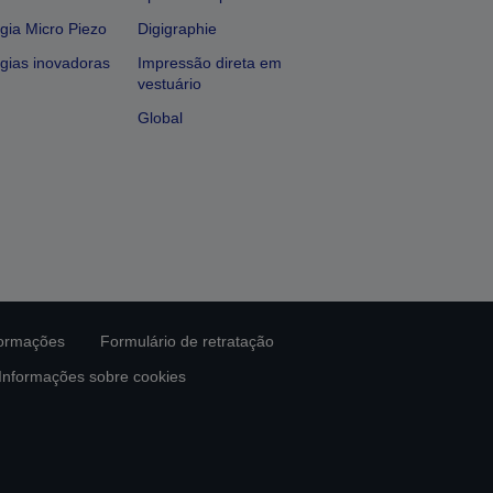
gia Micro Piezo
Digigraphie
gias inovadoras
Impressão direta em
vestuário
Global
formações
Formulário de retratação
Informações sobre cookies