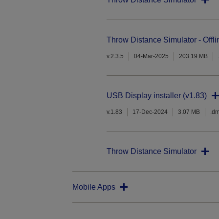
Throw Distance Simulator - Offli
v.2.3.5
04-Mar-2025
203.19 MB
USB Display installer (v1.83)
v.1.83
17-Dec-2024
3.07 MB
.d
Throw Distance Simulator
Mobile Apps