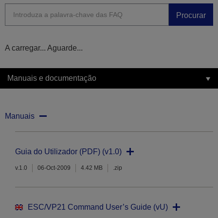
Procurar
A carregar... Aguarde...
Manuais e documentação
Manuais
Guia do Utilizador (PDF) (v1.0)
v.1.0
06-Oct-2009
4.42 MB
.zip
ESC/VP21 Command User’s Guide (vU)