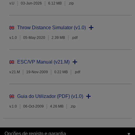
v.U
03-Jun-2026
6.12 MB
.zip
Throw Distance Simulator (v1.0)
v.1.0
05-May-2020
2.39 MB
.pdf
ESC/VP Manual (v21.M)
v.21.M
19-Nov-2009
0.22 MB
.pdf
Guia do Utilizador (PDF) (v1.0)
v.1.0
06-Oct-2009
4.26 MB
.zip
Opções de registo e garantia