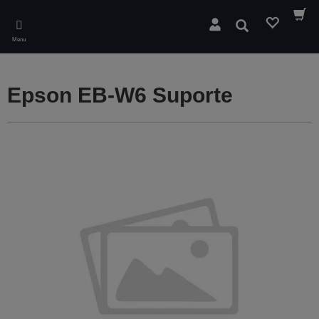
Skip
to
Pesquisar
main
Menu
content
Epson EB-W6 Suporte