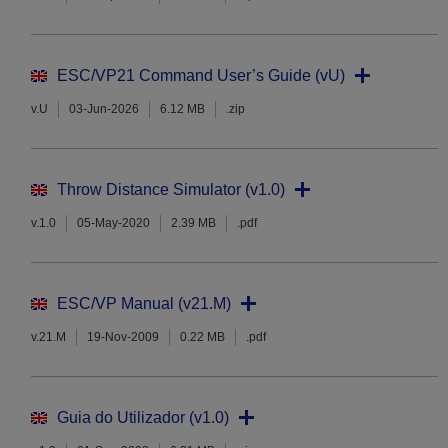
ESC/VP21 Command User’s Guide (vU)
v.U
03-Jun-2026
6.12 MB
.zip
Throw Distance Simulator (v1.0)
v.1.0
05-May-2020
2.39 MB
.pdf
ESC/VP Manual (v21.M)
v.21.M
19-Nov-2009
0.22 MB
.pdf
Guia do Utilizador (v1.0)