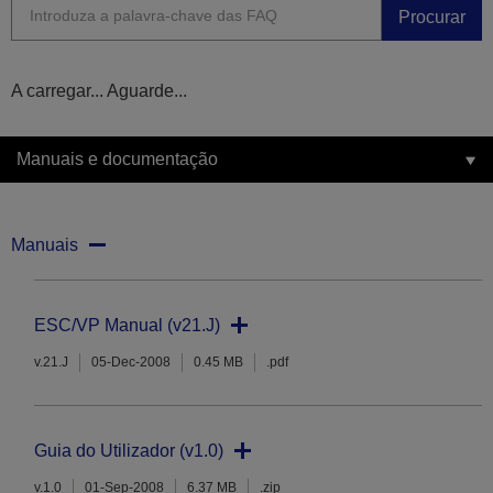
Procurar
A carregar... Aguarde...
Manuais e documentação
Manuais
ESC/VP Manual (v21.J)
v.21.J
05-Dec-2008
0.45 MB
.pdf
Guia do Utilizador (v1.0)
v.1.0
01-Sep-2008
6.37 MB
.zip