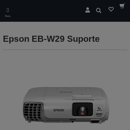
Skip
to
Pesquisar
main
Menu
content
Epson EB-W29 Suporte