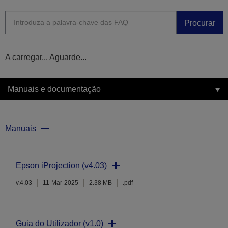
Procurar
A carregar... Aguarde...
Manuais e documentação
Manuais
Epson iProjection (v4.03)
v.4.03
11-Mar-2025
2.38 MB
.pdf
Guia do Utilizador (v1.0)