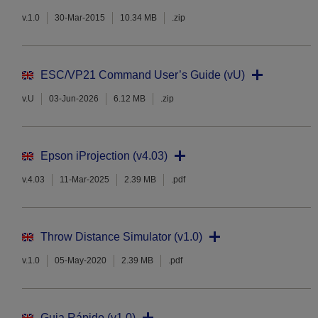
v.1.0
30-Mar-2015
10.34 MB
.zip
ESC/VP21 Command User’s Guide (vU)
v.U
03-Jun-2026
6.12 MB
.zip
Epson iProjection (v4.03)
v.4.03
11-Mar-2025
2.39 MB
.pdf
Throw Distance Simulator (v1.0)
v.1.0
05-May-2020
2.39 MB
.pdf
Guia Rápido (v1.0)