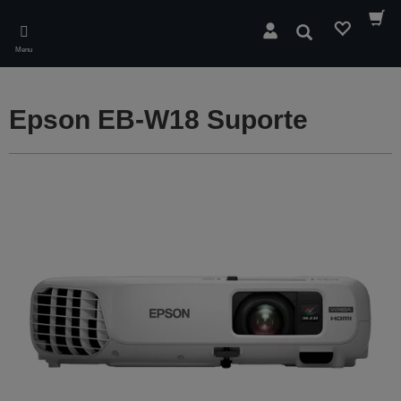
Skip
to
Pesquisar
main
Menu
content
Epson EB-W18 Suporte