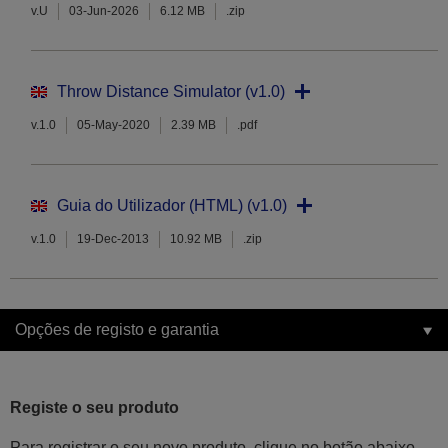
v.U
03-Jun-2026
6.12 MB
.zip
Throw Distance Simulator (v1.0)
v.1.0
05-May-2020
2.39 MB
.pdf
Guia do Utilizador (HTML) (v1.0)
v.1.0
19-Dec-2013
10.92 MB
.zip
Opções de registo e garantia
Registe o seu produto
Para registrar o seu novo produto, clique no botão abaixo