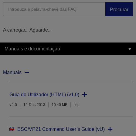
Procurar
A carregar... Aguarde...
Manuais e documentação
Manuais
Guia do Utilizador (HTML) (v1.0)
v.1.0
19-Dec-2013
10.40 MB
.zip
ESC/VP21 Command User’s Guide (vU)