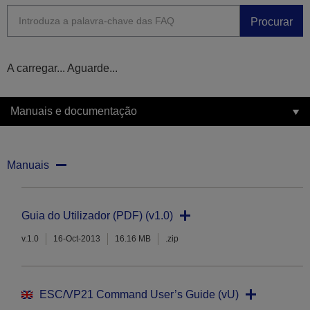
Procurar
A carregar... Aguarde...
Manuais e documentação
Manuais
Guia do Utilizador (PDF) (v1.0)
v.1.0
16-Oct-2013
16.16 MB
.zip
ESC/VP21 Command User’s Guide (vU)