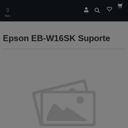
Skip
to
Pesquisar
main
Menu
content
Epson EB-W16SK Suporte