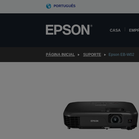
Skip
PORTUGUÊS
to
main
content
CASA
EMP
PÁGINA INICIAL
SUPORTE
Epson EB-W02