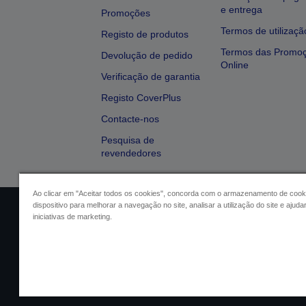
e entrega
Promoções
Termos de utilizaçã
Registo de produtos
Termos das Promo
Devolução de pedido
Online
Verificação de garantia
Registo CoverPlus
Contacte-nos
Pesquisa de
revendedores
Ao clicar em "Aceitar todos os cookies", concorda com o armazenamento de cook
dispositivo para melhorar a navegação no site, analisar a utilização do site e ajud
Identificação do vendedor
Identifica
iniciativas de marketing.
Conformidade com o Regu