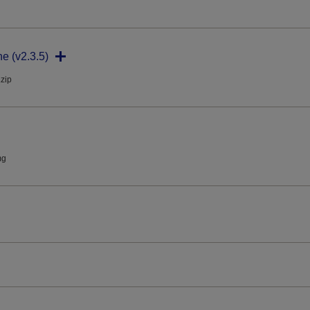
ne (v2.3.5)
.zip
mg