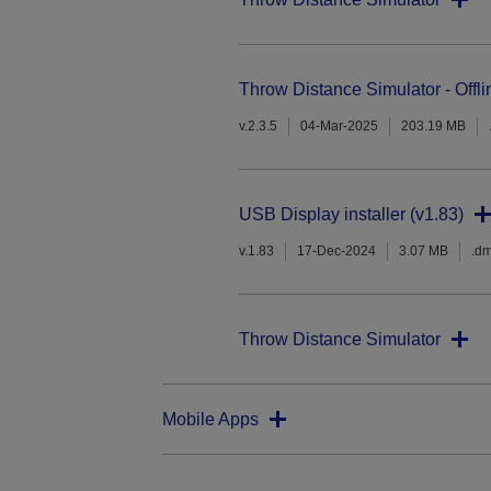
Throw Distance Simulator - Offli
v.2.3.5
04-Mar-2025
203.19 MB
USB Display installer (v1.83)
v.1.83
17-Dec-2024
3.07 MB
.d
Throw Distance Simulator
Mobile Apps