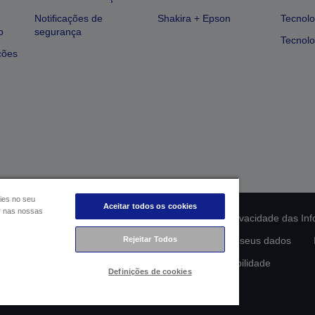
Notificações de
Shakira + Epson
Tecnolo
o
segurança
Tecnolo
ções
ies no seu
Aceitar todos os cookies
ar nas nossas
ção da conformidade do produto
Declaração de Privacidade das In
Rejeitar Todos
lamento de Dados da UE
Contacte-nos sobre os seus dados
Compromisso da Epson para com a acessibilidade
Definições de cookies
Copyright © 2026 Seiko Epson