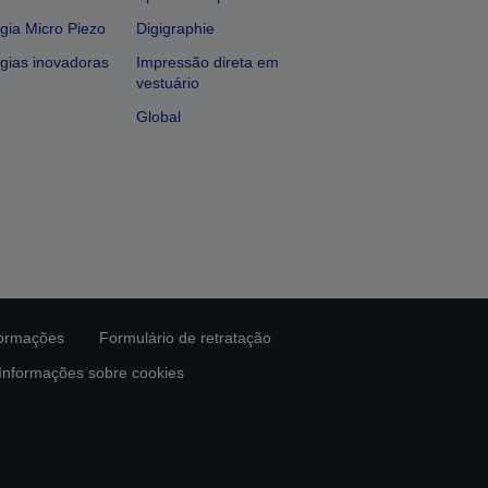
gia Micro Piezo
Digigraphie
gias inovadoras
Impressão direta em
vestuário
Global
formações
Formulário de retratação
Informações sobre cookies