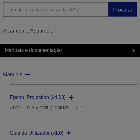
Procurar
A carregar... Aguarde...
Manuais e documentação
Manuais
Epson iProjection (v4.03)
v.4.03
11-Mar-2025
2.38 MB
.pdf
Guia do Utilizador (v1.0)