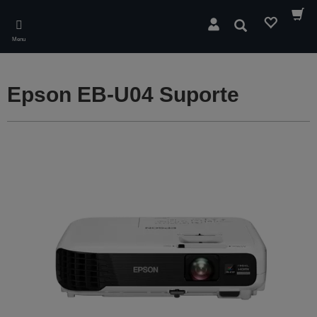
Skip
to
Pesquisar
main
Menu
content
Epson EB-U04 Suporte