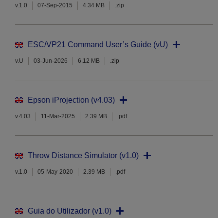
v.1.0
07-Sep-2015
4.34 MB
.zip
ESC/VP21 Command User’s Guide (vU)
v.U
03-Jun-2026
6.12 MB
.zip
Epson iProjection (v4.03)
v.4.03
11-Mar-2025
2.39 MB
.pdf
Throw Distance Simulator (v1.0)
v.1.0
05-May-2020
2.39 MB
.pdf
Guia do Utilizador (v1.0)