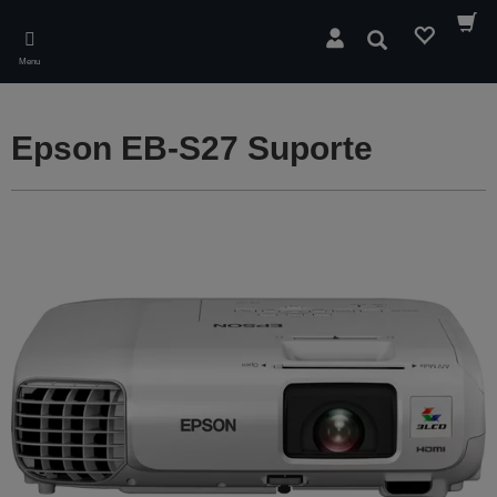
Skip
to
Pesquisar
main
Menu
content
Epson EB-S27 Suporte