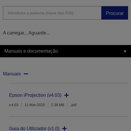
Procurar
A carregar... Aguarde...
Manuais e documentação
Manuais
Epson iProjection (v4.03)
v.4.03
11-Mar-2025
2.38 MB
.pdf
Guia do Utilizador (v1.0)