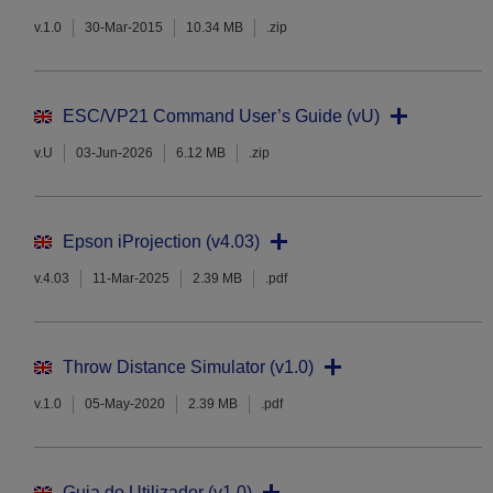
v.1.0
30-Mar-2015
10.34 MB
.zip
ESC/VP21 Command User’s Guide (vU)
v.U
03-Jun-2026
6.12 MB
.zip
Epson iProjection (v4.03)
v.4.03
11-Mar-2025
2.39 MB
.pdf
Throw Distance Simulator (v1.0)
v.1.0
05-May-2020
2.39 MB
.pdf
Guia do Utilizador (v1.0)