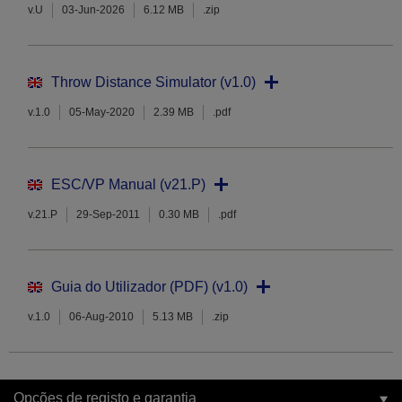
v.U
03-Jun-2026
6.12 MB
.zip
Throw Distance Simulator (v1.0)
v.1.0
05-May-2020
2.39 MB
.pdf
ESC/VP Manual (v21.P)
v.21.P
29-Sep-2011
0.30 MB
.pdf
Guia do Utilizador (PDF) (v1.0)
v.1.0
06-Aug-2010
5.13 MB
.zip
Opções de registo e garantia