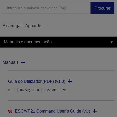
Procurar
A carregar... Aguarde...
Manuais e documentação
Manuais
Guia do Utilizador (PDF) (v1.0)
v.1.0
06-Aug-2010
5.27 MB
.zip
ESC/VP21 Command User’s Guide (vU)