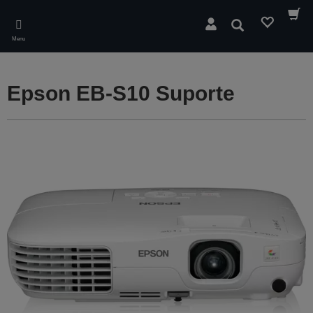
Skip
to
Pesquisar
main
Menu
content
Epson EB-S10 Suporte