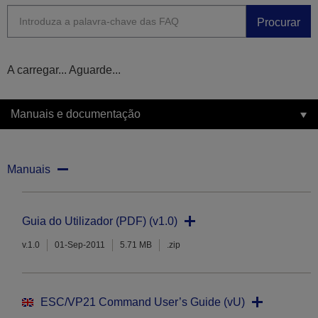
Procurar
A carregar... Aguarde...
Manuais e documentação
Manuais
Guia do Utilizador (PDF) (v1.0)
v.1.0
01-Sep-2011
5.71 MB
.zip
ESC/VP21 Command User’s Guide (vU)