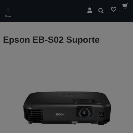
Skip
to
Pesquisar
main
Menu
content
Epson EB-S02 Suporte