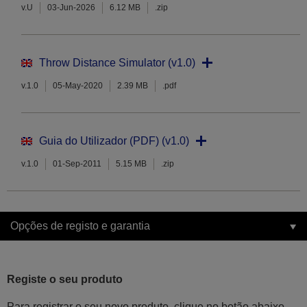
v.U
03-Jun-2026
6.12 MB
.zip
Throw Distance Simulator (v1.0)
v.1.0
05-May-2020
2.39 MB
.pdf
Guia do Utilizador (PDF) (v1.0)
v.1.0
01-Sep-2011
5.15 MB
.zip
Opções de registo e garantia
Registe o seu produto
Para registrar o seu novo produto, clique no botão abaixo