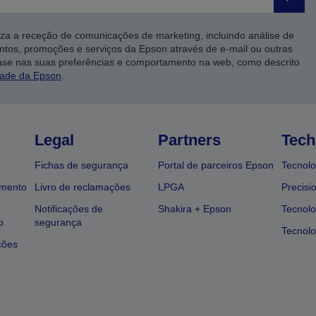
Enviar
iza a receção de comunicações de marketing, incluindo análise de
ntos, promoções e serviços da Epson através de e-mail ou outras
ase nas suas preferências e comportamento na web, como descrito
dade da Epson
.
Legal
Partners
Tech
Fichas de segurança
Portal de parceiros Epson
Tecnolo
amento
Livro de reclamações
LPGA
Precisi
Notificações de
Shakira + Epson
Tecnolo
o
segurança
Tecnolo
ções