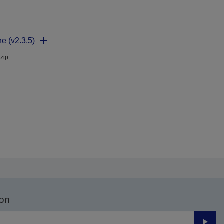
ne (v2.3.5)
.zip
son