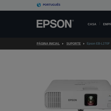
Skip
PORTUGUÊS
to
main
content
CASA
EMP
PÁGINA INICIAL
SUPORTE
Epson EB-L270F