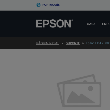
Skip
PORTUGUÊS
to
main
content
CASA
EMP
PÁGINA INICIAL
SUPORTE
Epson EB-L2500