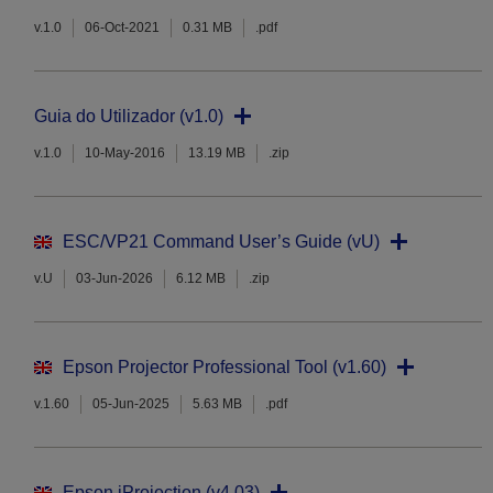
v.1.0
06-Oct-2021
0.31 MB
.pdf
Guia do Utilizador (v1.0)
v.1.0
10-May-2016
13.19 MB
.zip
ESC/VP21 Command User’s Guide (vU)
v.U
03-Jun-2026
6.12 MB
.zip
Epson Projector Professional Tool (v1.60)
v.1.60
05-Jun-2025
5.63 MB
.pdf
Epson iProjection (v4.03)