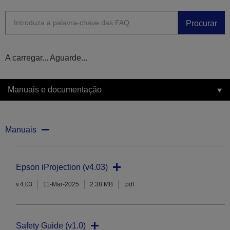
Procurar
A carregar... Aguarde...
Manuais e documentação
Manuais
Epson iProjection (v4.03)
v.4.03
11-Mar-2025
2.38 MB
.pdf
Safety Guide (v1.0)