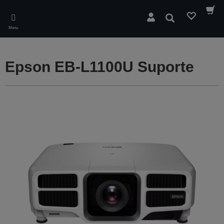
Skip
to
Pesquisar
main
Menu
content
Epson EB-L1100U Suporte