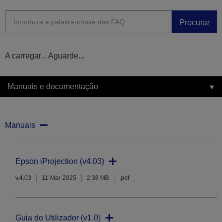
Procurar
A carregar... Aguarde...
Manuais e documentação
Manuais
Epson iProjection (v4.03)
v.4.03
11-Mar-2025
2.38 MB
.pdf
Guia do Utilizador (v1.0)