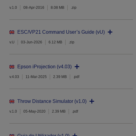
v.1.0
08-Apr-2016
8.08 MB
.zip
ESC/VP21 Command User’s Guide (vU)
v.U
03-Jun-2026
6.12 MB
.zip
Epson iProjection (v4.03)
v.4.03
11-Mar-2025
2.39 MB
.pdf
Throw Distance Simulator (v1.0)
v.1.0
05-May-2020
2.39 MB
.pdf
Guia do Utilizador (v1.0)