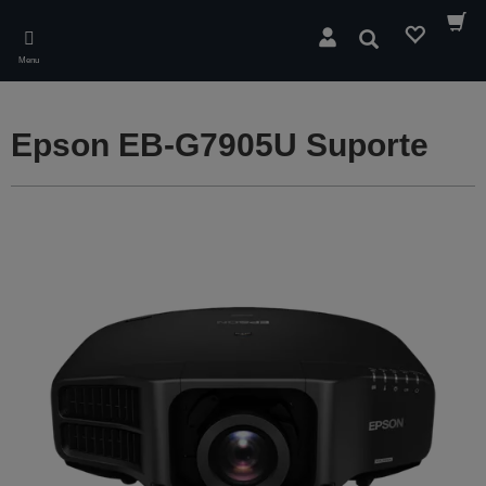
Skip
to
Pesquisar
main
Menu
content
Epson EB-G7905U Suporte