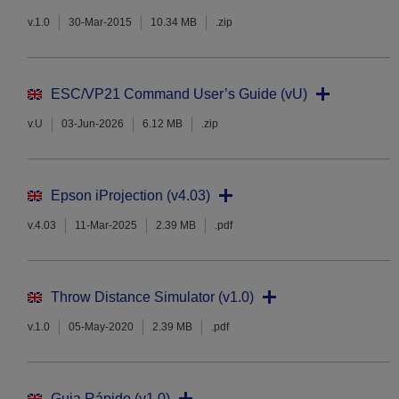
v.1.0
30-Mar-2015
10.34 MB
.zip
ESC/VP21 Command User’s Guide (vU)
v.U
03-Jun-2026
6.12 MB
.zip
Epson iProjection (v4.03)
v.4.03
11-Mar-2025
2.39 MB
.pdf
Throw Distance Simulator (v1.0)
v.1.0
05-May-2020
2.39 MB
.pdf
Guia Rápido (v1.0)