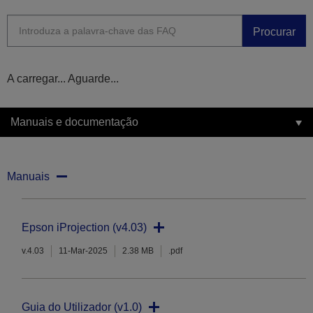
Procurar
A carregar... Aguarde...
Manuais e documentação
Manuais
Epson iProjection (v4.03)
v.4.03
11-Mar-2025
2.38 MB
.pdf
Guia do Utilizador (v1.0)