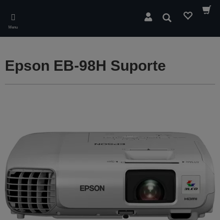
Skip
to
Pesquisar
main
Menu
content
Epson EB-98H Suporte