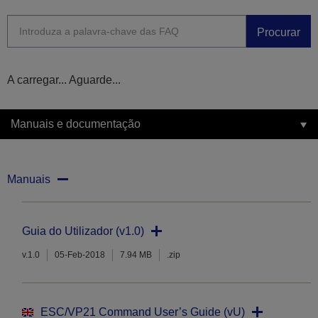
Procurar
A carregar... Aguarde...
Manuais e documentação
Manuais
Guia do Utilizador (v1.0)
v.1.0
05-Feb-2018
7.94 MB
.zip
ESC/VP21 Command User’s Guide (vU)