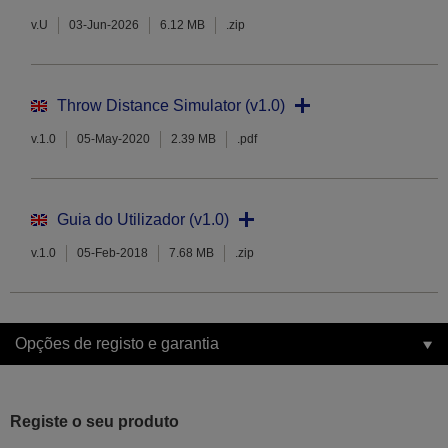
v.U
03-Jun-2026
6.12 MB
.zip
Throw Distance Simulator (v1.0)
v.1.0
05-May-2020
2.39 MB
.pdf
Guia do Utilizador (v1.0)
v.1.0
05-Feb-2018
7.68 MB
.zip
Opções de registo e garantia
Registe o seu produto