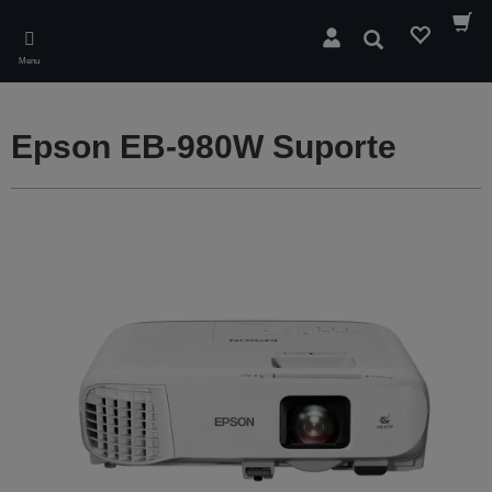
Skip
to
Pesquisar
main
Menu
content
Epson EB-980W Suporte