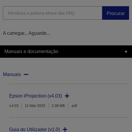
Procurar
A carregar... Aguarde...
Manuais e documentação
Manuais
Epson iProjection (v4.03)
v.4.03
11-Mar-2025
2.38 MB
.pdf
Guia do Utilizador (v1.0)