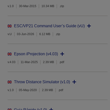
v.1.0
30-Mar-2015
10.34 MB
.zip
ESC/VP21 Command User’s Guide (vU)
v.U
03-Jun-2026
6.12 MB
.zip
Epson iProjection (v4.03)
v.4.03
11-Mar-2025
2.39 MB
.pdf
Throw Distance Simulator (v1.0)
v.1.0
05-May-2020
2.39 MB
.pdf
Guia Rápido (v1.0)