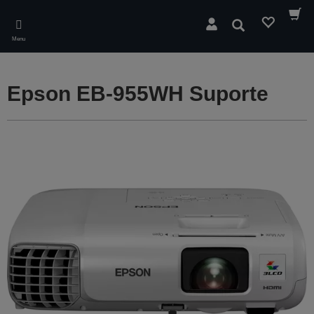
Skip
to
Pesquisar
main
Menu
content
Epson EB-955WH Suporte