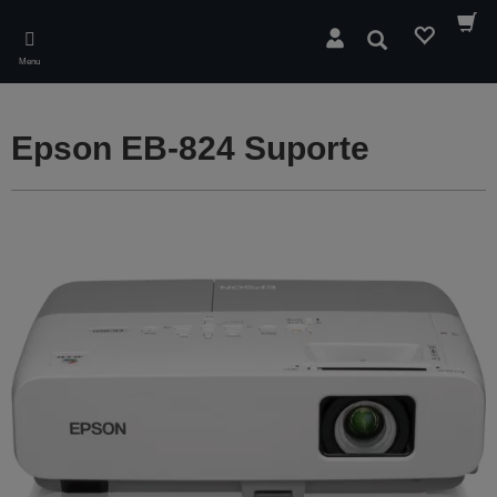
Skip
to
Pesquisar
main
Menu
content
Epson EB-824 Suporte