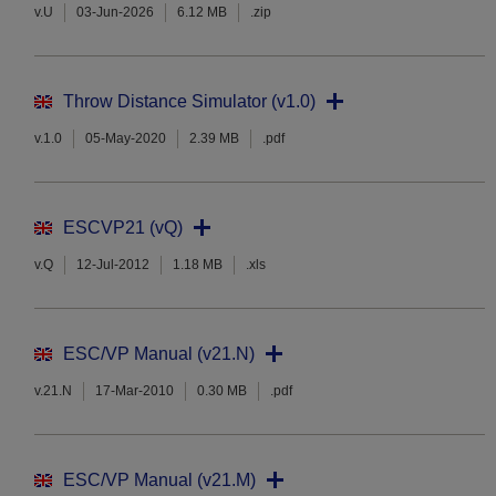
v.U
03-Jun-2026
6.12 MB
.zip
Throw Distance Simulator (v1.0)
v.1.0
05-May-2020
2.39 MB
.pdf
ESCVP21 (vQ)
v.Q
12-Jul-2012
1.18 MB
.xls
ESC/VP Manual (v21.N)
v.21.N
17-Mar-2010
0.30 MB
.pdf
ESC/VP Manual (v21.M)