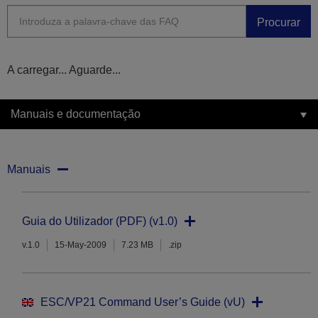
Procurar
A carregar... Aguarde...
Manuais e documentação
Manuais
Guia do Utilizador (PDF) (v1.0)
v.1.0
15-May-2009
7.23 MB
.zip
ESC/VP21 Command User’s Guide (vU)