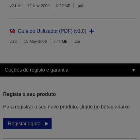
v.21.M
19-Nov-2009
0.22 MB
.pdf
Guia do Utilizador (PDF) (v1.0)
v.1.0
15-May-2009
7.44 MB
.zip
Opções de registo e garantia
Registe o seu produto
Para registrar o seu novo produto, clique no botão abaixo
Registar agora