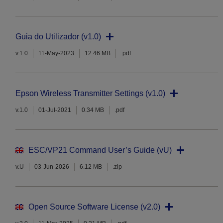
Guia do Utilizador (v1.0)
v.1.0
11-May-2023
12.46 MB
.pdf
Epson Wireless Transmitter Settings (v1.0)
v.1.0
01-Jul-2021
0.34 MB
.pdf
ESC/VP21 Command User’s Guide (vU)
v.U
03-Jun-2026
6.12 MB
.zip
Open Source Software License (v2.0)