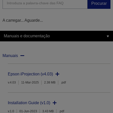
Procurar
A carregar... Aguarde...
Manuais e documentação
Manuais
Epson iProjection (v4.03)
v.4.03
11-Mar-2025
2.38 MB
.pdf
Installation Guide (v1.0)
v.1.0
01-Jun-2023
3.43 MB
.pdf