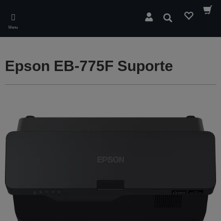
Skip
to
Pesquisar
main
Menu
content
Epson EB-775F Suporte