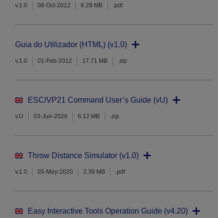
v.1.0
08-Oct-2012
6.29 MB
.pdf
Guia do Utilizador (HTML) (v1.0)
v.1.0
01-Feb-2012
17.71 MB
.zip
ESC/VP21 Command User’s Guide (vU)
v.U
03-Jun-2026
6.12 MB
.zip
Throw Distance Simulator (v1.0)
v.1.0
05-May-2020
2.39 MB
.pdf
Easy Interactive Tools Operation Guide (v4.20)