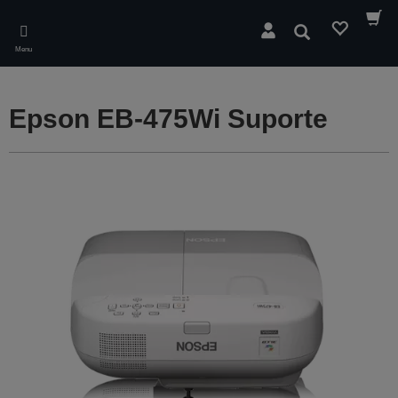
Skip
to
Pesquisar
main
Menu
content
Epson EB-475Wi Suporte