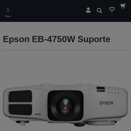
Skip
to
Pesquisar
main
Menu
content
Epson EB-4750W Suporte