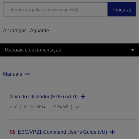
Procurar
A carregar... Aguarde...
Manuais e documentação
Manuais
Guia do Utilizador (PDF) (v1.0)
v.1.0
21-Jan-2014
19.54 MB
.zip
ESC/VP21 Command User’s Guide (vU)