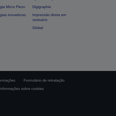
gia Micro Piezo
Digigraphie
gias inovadoras
Impressão direta em
vestuário
Global
formações
Formulário de retratação
Informações sobre cookies