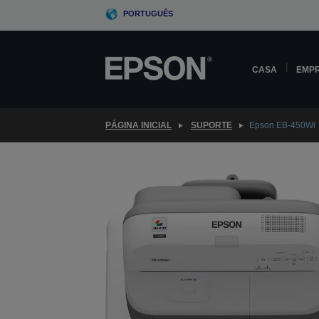
Skip
PORTUGUÊS
to
main
content
CASA
EMP
PÁGINA INICIAL
SUPORTE
Epson EB-450Wi