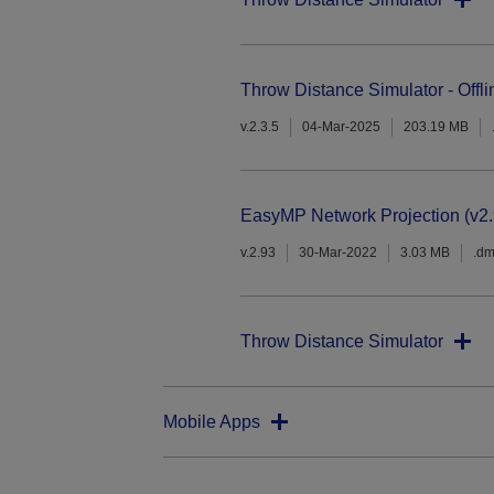
Throw Distance Simulator - Offli
v.2.3.5
04-Mar-2025
203.19 MB
EasyMP Network Projection (v2.
v.2.93
30-Mar-2022
3.03 MB
.d
Throw Distance Simulator
Mobile Apps