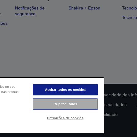
Notificações de
Shakira + Epson
Tecnolo
o
segurança
Tecnolo
ções
ies no seu
Aceitar todos os cookies
ar nas nossas
ção da conformidade do produto
Declaração de Privacidade das In
Rejeitar Todos
lamento de Dados da UE
Contacte-nos sobre os seus dados
Compromisso da Epson para com a acessibilidade
Definições de cookies
Copyright © 2026 Seiko Epson