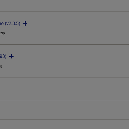
ne (v2.3.5)
.zip
93)
mg