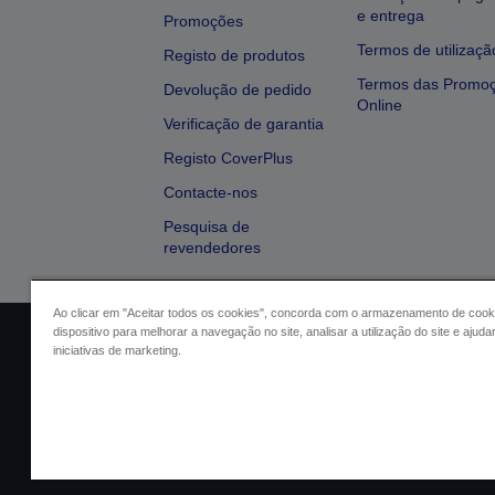
e entrega
Promoções
Termos de utilizaçã
Registo de produtos
Termos das Promo
Devolução de pedido
Online
Verificação de garantia
Registo CoverPlus
Contacte-nos
Pesquisa de
revendedores
Ao clicar em "Aceitar todos os cookies", concorda com o armazenamento de cook
dispositivo para melhorar a navegação no site, analisar a utilização do site e ajud
Identificação do vendedor
Identifica
iniciativas de marketing.
Conformidade com o Regu