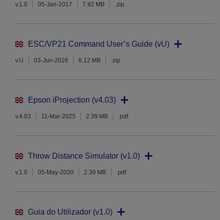
v.1.0
05-Jan-2017
7.92 MB
.zip
ESC/VP21 Command User’s Guide (vU)
v.U
03-Jun-2026
6.12 MB
.zip
Epson iProjection (v4.03)
v.4.03
11-Mar-2025
2.39 MB
.pdf
Throw Distance Simulator (v1.0)
v.1.0
05-May-2020
2.39 MB
.pdf
Guia do Utilizador (v1.0)