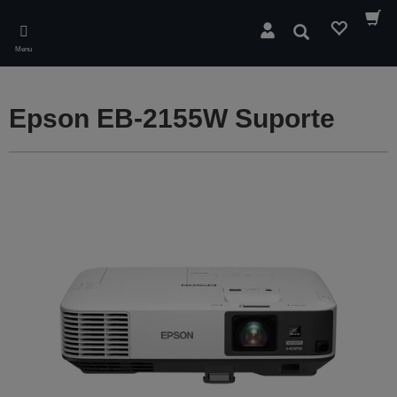
Skip
to
Pesquisar
main
Menu
content
Epson EB-2155W Suporte