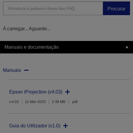
Procurar
A carregar... Aguarde...
Manuais e documentação
Manuais
Epson iProjection (v4.03)
v.4.03
11-Mar-2025
2.38 MB
.pdf
Guia do Utilizador (v1.0)