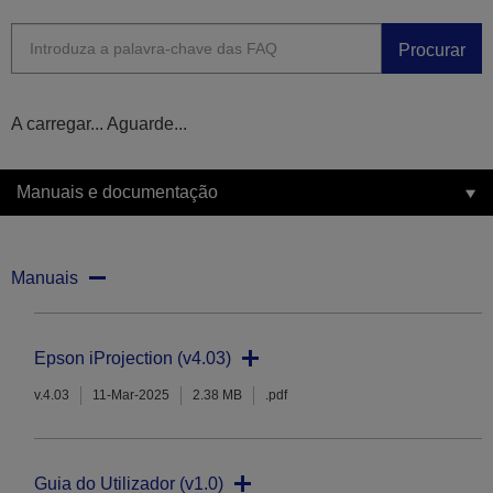
Procurar
A carregar... Aguarde...
Manuais e documentação
Manuais
Epson iProjection (v4.03)
v.4.03
11-Mar-2025
2.38 MB
.pdf
Guia do Utilizador (v1.0)