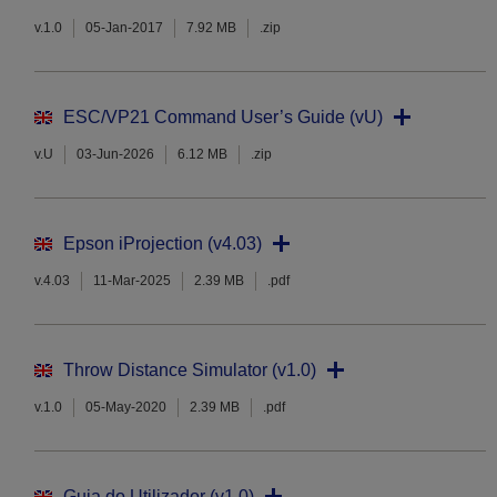
v.1.0
05-Jan-2017
7.92 MB
.zip
ESC/VP21 Command User’s Guide (vU)
v.U
03-Jun-2026
6.12 MB
.zip
Epson iProjection (v4.03)
v.4.03
11-Mar-2025
2.39 MB
.pdf
Throw Distance Simulator (v1.0)
v.1.0
05-May-2020
2.39 MB
.pdf
Guia do Utilizador (v1.0)