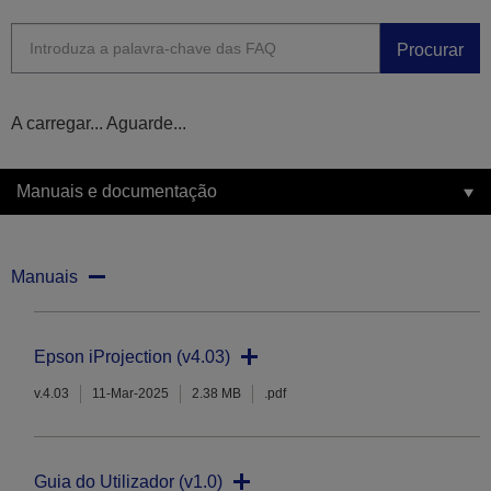
Procurar
A carregar... Aguarde...
Manuais e documentação
Manuais
Epson iProjection (v4.03)
v.4.03
11-Mar-2025
2.38 MB
.pdf
Guia do Utilizador (v1.0)