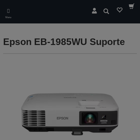
Skip
to
Pesquisar
main
Menu
content
Epson EB-1985WU Suporte