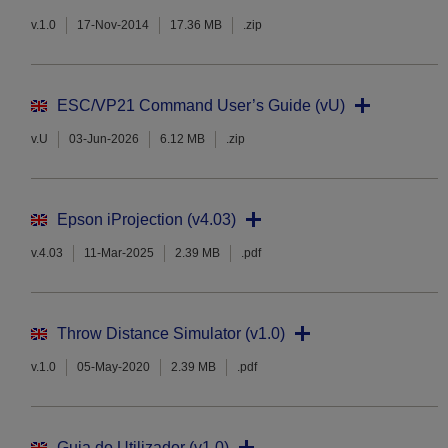
v.1.0
17-Nov-2014
17.36 MB
.zip
ESC/VP21 Command User’s Guide (vU)
v.U
03-Jun-2026
6.12 MB
.zip
Epson iProjection (v4.03)
v.4.03
11-Mar-2025
2.39 MB
.pdf
Throw Distance Simulator (v1.0)
v.1.0
05-May-2020
2.39 MB
.pdf
Guia do Utilizador (v1.0)