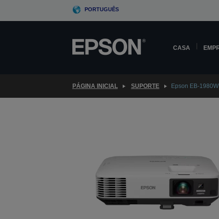
Skip
PORTUGUÊS
to
main
content
CASA
EMP
PÁGINA INICIAL
SUPORTE
Epson EB-1980