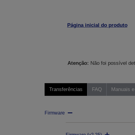
Página inicial do produto
Atenção:
Não foi possível de
Transferências
FAQ
Manuais e
Firmware
Firmware (v2.25)