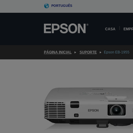
Skip
PORTUGUÊS
to
main
content
CASA
EMP
PÁGINA INICIAL
SUPORTE
Epson EB-1955