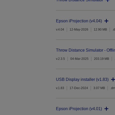
Epson iProjection (v4.04)
v.4.04
12-May-2026
12.90 MB
.
Throw Distance Simulator - Offli
v.2.3.5
04-Mar-2025
203.19 MB
USB Display installer (v1.83)
v.1.83
17-Dec-2024
3.07 MB
.d
Epson iProjection (v4.01)