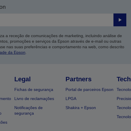
son
Enviar
iza a receção de comunicações de marketing, incluindo análise de
ntos, promoções e serviços da Epson através de e-mail ou outras
ase nas suas preferências e comportamento na web, como descrito
dade da Epson
.
Legal
Partners
Tech
Fichas de segurança
Portal de parceiros Epson
Tecnolo
amento
Livro de reclamações
LPGA
Precisi
Notificações de
Shakira + Epson
Tecnolo
o
segurança
Tecnolo
ções