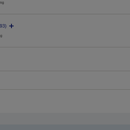
dmg
93)
mg