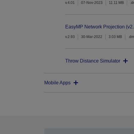
v.4.01
07-Nov-2023
11.11 MB
.
EasyMP Network Projection (v2.
v.2.93
30-Mar-2022
3.03 MB
.d
Throw Distance Simulator
Mobile Apps