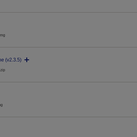
dmg
ne (v2.3.5)
.zip
mg