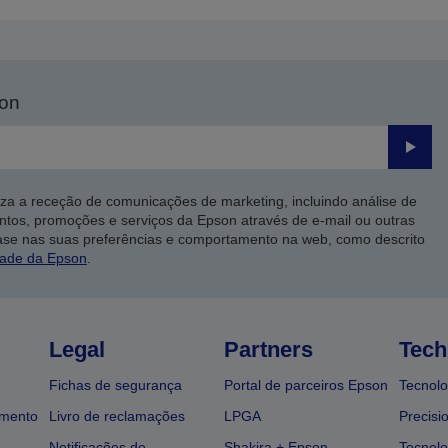
son
Enviar
iza a receção de comunicações de marketing, incluindo análise de
ntos, promoções e serviços da Epson através de e-mail ou outras
ase nas suas preferências e comportamento na web, como descrito
dade da Epson
.
Legal
Partners
Tech
Fichas de segurança
Portal de parceiros Epson
Tecnolo
amento
Livro de reclamações
LPGA
Precisi
Notificações de
Shakira + Epson
Tecnolo