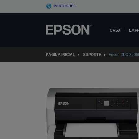
Skip
PORTUGUÊS
to
main
content
CASA
EMP
PÁGINA INICIAL
SUPORTE
Epson DLQ-3500I