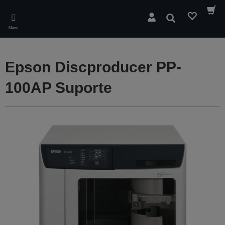
Skip
to
Pesquisar
main
Menu
content
Epson Discproducer PP-
100AP Suporte