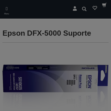
Skip
to
Pesquisar
main
Menu
content
Epson DFX-5000 Suporte