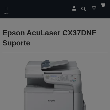
Skip
to
Pesquisar
main
Menu
content
Epson AcuLaser CX37DNF
Suporte