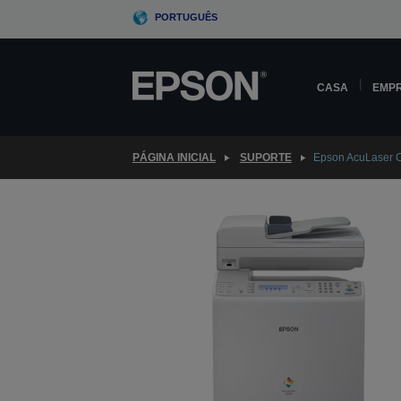
Skip
PORTUGUÊS
to
main
content
CASA
EMP
PÁGINA INICIAL
SUPORTE
Epson AcuLaser 