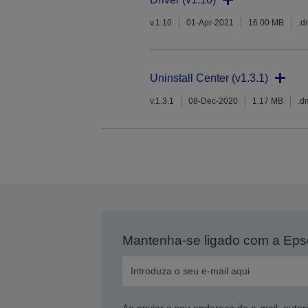
v.1.10
01-Apr-2021
16.00 MB
.d
Uninstall Center (v1.3.1)
v.1.3.1
08-Dec-2020
1.17 MB
.d
Mantenha-se ligado com a Ep