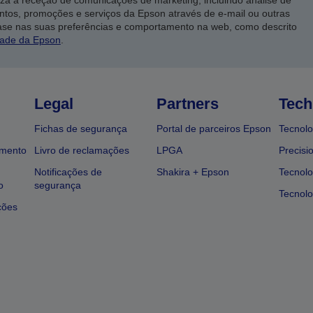
iza a receção de comunicações de marketing, incluindo análise de
ntos, promoções e serviços da Epson através de e-mail ou outras
ase nas suas preferências e comportamento na web, como descrito
dade da Epson
.
Legal
Partners
Tech
Fichas de segurança
Portal de parceiros Epson
Tecnolo
amento
Livro de reclamações
LPGA
Precisi
Notificações de
Shakira + Epson
Tecnolo
o
segurança
Tecnolo
ções