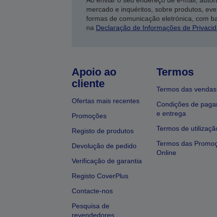
Ao enviar o seu endereço de e-mail, autor
mercado e inquéritos, sobre produtos, eve
formas de comunicação eletrónica, com b
na
Declaração de Informações de Privaci
Apoio ao
Termos
cliente
Termos das vendas
Ofertas mais recentes
Condições de pag
e entrega
Promoções
Termos de utilizaçã
Registo de produtos
Termos das Promo
Devolução de pedido
Online
Verificação de garantia
Registo CoverPlus
Contacte-nos
Pesquisa de
revendedores