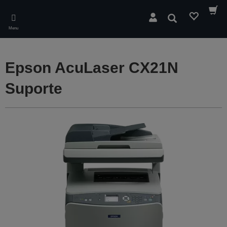
Skip
to
Pesquisar
main
Menu
content
Epson AcuLaser CX21N
Suporte