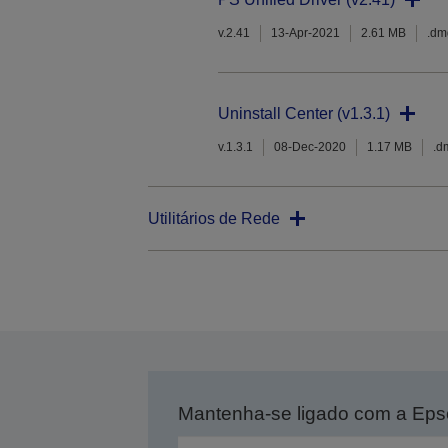
v.2.41
13-Apr-2021
2.61 MB
.dm
Uninstall Center (v1.3.1)
v.1.3.1
08-Dec-2020
1.17 MB
.d
Utilitários de Rede
Mantenha-se ligado com a Ep