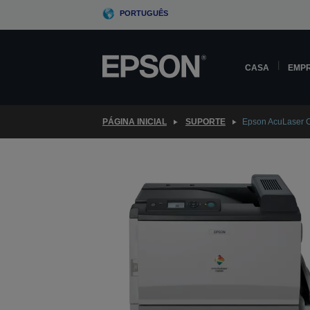
Skip
PORTUGUÊS
to
main
content
CASA
EMP
PÁGINA INICIAL
SUPORTE
Epson AcuLaser