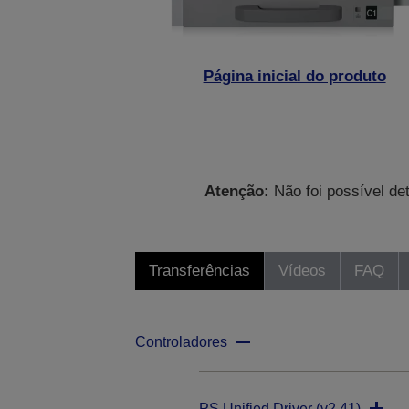
Página inicial do produto
Atenção:
Não foi possível de
Transferências
Vídeos
FAQ
Controladores
PS Unified Driver (v2.41)